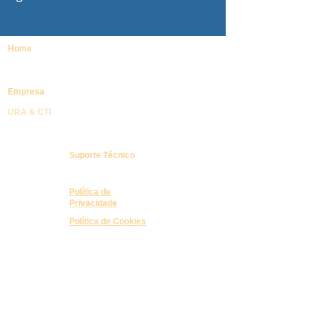
Home
Empresa
URA & CTI
VoiceBanner / URA Reversa
Suporte Técnico
Adviser Hotel
Política de
Privacidade
Política de Cookies
VOICE Leitos HCS
VOICE Checklist
VOICE Transporte